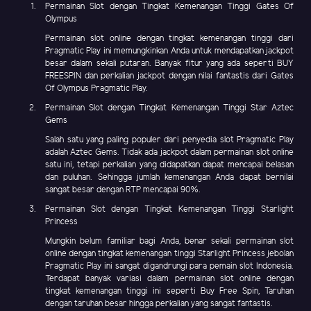
Permainan Slot dengan Tingkat Kemenangan Tinggi Gates Of
Olympus
Permainan slot online dengan tingkat kemenangan tinggi dari
Pragmatic Play ini memungkinkan Anda untuk mendapatkan jackpot
besar dalam sekali putaran. Banyak fitur yang ada seperti BUY
FREESPIN dan perkalian jackpot dengan nilai fantastis dari Gates
Of Olympus Pragmatic Play.
Permainan Slot dengan Tingkat Kemenangan Tinggi Star Aztec
Gems
Salah satu yang paling populer dari penyedia slot Pragmatic Play
adalah Aztec Gems. Tidak ada jackpot dalam permainan slot online
satu ini, tetapi perkalian yang didapatkan dapat mencapai belasan
dan puluhan. Sehingga jumlah kemenangan Anda dapat bernilai
sangat besar dengan RTP mencapai 90%.
Permainan Slot dengan Tingkat Kemenangan Tinggi Starlight
Princess
Mungkin belum familiar bagi Anda, benar sekali permainan slot
online dengan tingkat kemenangan tinggi Starlight Princess jebolan
Pragmatic Play ini sangat digandrungi para pemain slot Indonesia.
Terdapat banyak variasi dalam permainan slot online dengan
tingkat kemenangan tinggi ini seperti Buy Free Spin, Taruhan
dengan taruhan besar hingga perkalian yang sangat fantastis.