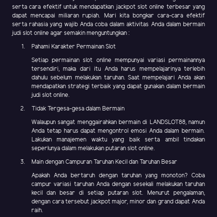
serta cara efektif untuk mendapatkan jackpot slot online terbesar yang
dapat mencapai miliaran rupiah. Mari kita bongkar cara-cara efektif
serta rahasia yang wajib Anda coba dalam aktivitas Anda dalam bermain
judi slot online agar semakin menguntungkan :
Pahami Karakter Permainan Slot
Setiap permainan slot online mempunyai variasi permainannya
tersendiri, maka dari itu Anda harus mempelajarinya terlebih
dahulu sebelum melakukan taruhan. Saat mempelajari Anda akan
mendapatkan strategi terbaik yang dapat gunakan dalam bermain
judi slot online.
Tidak Tergesa-gesa dalam Bermain
Walaupun sangat menggairahkan bermain di LANDSLOT88, namun
Anda tetap harus dapat mengontrol emosi Anda dalam bermain.
Lakukan manajemen waktu yang baik serta ambil tindakan
seperlunya dalam melakukan putaran slot online.
Main dengan Campuran Taruhan Kecil dan Taruhan Besar
Apakah Anda bertaruh dengan taruhan yang monoton? Coba
campur variasi taruhan Anda dengan sesekali melakukan taruhan
kecil dan besar di setiap putaran slot. Menurut pengalaman,
dengan cara tersebut jackpot major, minor dan grand dapat Anda
raih.