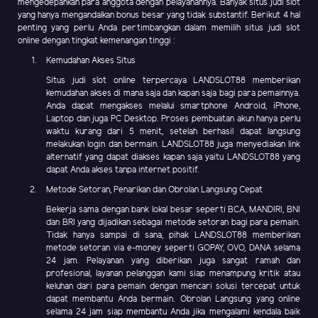
mengedepankan para anggota dengan pelayanannya. Banyak situs judi slot
yang hanya mengandalkan bonus besar yang tidak substantif. Berikut 4 hal
penting yang perlu Anda pertimbangkan dalam memilih situs judi slot
online dengan tingkat kemenangan tinggi :
Kemudahan Akses Situs
Situs judi slot online terpercaya LANDSLOT88 memberikan
kemudahan akses di mana saja dan kapan saja bagi para pemainnya.
Anda dapat mengakses melalui smartphone Android, iPhone,
Laptop dan juga PC Desktop. Proses pembuatan akun hanya perlu
waktu kurang dari 5 menit, setelah berhasil dapat langsung
melakukan login dan bermain. LANDSLOT88 juga menyediakan link
alternatif yang dapat diakses kapan saja yaitu LANDSLOT88 yang
dapat Anda akses tanpa internet positif.
Metode Setoran, Penarikan dan Obrolan Langsung Cepat
Bekerja sama dengan bank lokal besar seperti BCA, MANDIRI, BNI
dan BRI yang dijadikan sebagai metode setoran bagi para pemain.
Tidak hanya sampai di sana, pihak LANDSLOT88 memberikan
metode setoran via e-money seperti GOPAY, OVO, DANA selama
24 jam. Pelayanan yang diberikan juga sangat ramah dan
profesional, layanan pelanggan kami siap menampung kritik atau
keluhan dari para pemain dengan mencari solusi tercepat untuk
dapat membantu Anda bermain. Obrolan Langsung yang online
selama 24 jam siap membantu Anda jika mengalami kendala baik