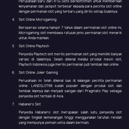
Perusahaan baru dari RTG Slots berkomitmen untuk memberikan
kenyamanan dan jackpot terbesar kepada para pecinta slot online
dengan permainan slot yang terbaru yang dirilis setiap bulannya.
Slot Online Microgaming
Beroperasi selama hampir 7 tahun dalam permainan slot online ini,
Microgaming slot membawa ratusan jenis permainan slot menarik
untuk Anda mainkan.
Slot Online Playtech
Penyedia Playtech slot merilis permainan slot yang memiliki banyak
variasi di dalamnya. Selain dikenal melalui produk mesin slot,
Playtech Indonesia juga merilis permainan judi tembak ikan online.
Slot Online Joker Gaming
Perusahaan ini telah dikenal luas di kalangan pecinta permainan
online. LANDSLOT88 sudah populer dengan produk slot dan
tembak ikannya dan menjadi saingan dari Pragmatic Play sebagai
penyedia slot terbaik di Asia.
Habanero Slot
Penyedia Habanero slot merupakan salah satu penyedia slot
dengan tingkat kemenangan tinggi menggunakan taruhan rendah
yang mempunyai pemain setia dalam bermain.