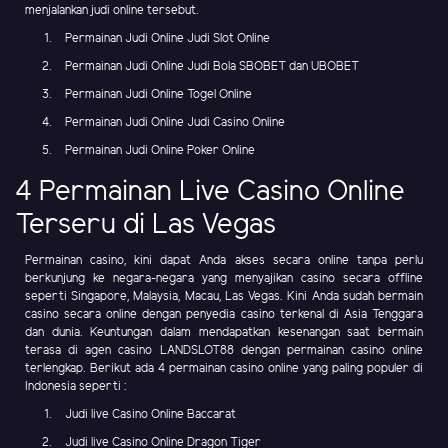
menjalankan judi online tersebut.
Permainan Judi Online Judi Slot Online
Permainan Judi Online Judi Bola SBOBET dan UBOBET
Permainan Judi Online Togel Online
Permainan Judi Online Judi Casino Online
Permainan Judi Online Poker Online
4 Permainan Live Casino Online
Terseru di Las Vegas
Permainan casino, kini dapat Anda akses secara online tanpa perlu
berkunjung ke negara-negara yang menyajikan casino secara offline
seperti Singapore, Malaysia, Macau, Las Vegas. Kini Anda sudah bermain
casino secara online dengan penyedia casino terkenal di Asia Tenggara
dan dunia. Keuntungan dalam mendapatkan kesenangan saat bermain
terasa di agen casino LANDSLOT88 dengan permainan casino online
terlengkap. Berikut ada 4 permainan casino online yang paling populer di
Indonesia seperti :
Judi live Casino Online Baccarat
Judi live Casino Online Dragon Tiger