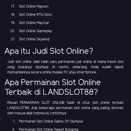
Slot Online Playson
Slot Online RTG Slots
Slot Online Playstar
Slot Online Gameplay
Slot Online Skywind
Apa itu Judi Slot Online?
Judi slot online ialah salah satu permainan judi online di mana mesin slot
yang biasanya dijumpai di casino, sekarang Anda sudah dapat
memainkannya secara online melalui PC atau smartphone.
Apa Permainan Slot Online
Terbaik di LANDSLOT88?
Ribuan PERMAINAN SLOT ONLINE hadir di situs slot online terbaik
LANDSLOT88. Ada beberapa permainan slot online yang paling diminati
oleh masyarakat Indonesia, contohnya :
Permainan Slot Online Gates Of Olympus
Permainan Slot Online Sweet Bonanza