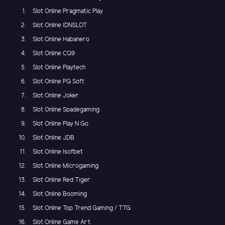
Slot Online Pragmatic Play
Slot Online IDNSLOT
Slot Online Habanero
Slot Online CQ9
Slot Online Playtech
Slot Online PG Soft
Slot Online Joker
Slot Online Spadegaming
Slot Online Play N Go
Slot Online JDB
Slot Online Isofbet
Slot Online Microgaming
Slot Online Red Tiger
Slot Online Booming
Slot Online Top Trend Gaming / TTG
Slot Online Game Art