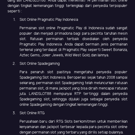
uang asli LANDSLOT88. Anda dapat menikmati 14 permainan slot online
dengan tingkat kemenangan tinggi terlengkap dari penyedia terpopuler
seperti :
Slot Online Pragmatic Play Indonesia
Permainan slot online Pragmatic Play di Indonesia sudah sangat
populer dan menjadi primadona bagi para pecinta taruhan mesin
slot. Ratusan permainan terbaik disediakan oleh penyedia
Pragmatic Play Indonesia. Anda dapat bermain jenis permainan
terkenal yang terdapat di Pragmatic Play seperti Sweet Bonanza,
Aztec Gems, Joker Jewels, Wild West Gold, dan lainnya.
Slot Online Spadegaming
Para penaruh slot pastinya mengetahui penyedia populer
Spadegaming Slot Indonesia. Beroperasi sejak tahun 2008 sampai
sekarang, permainan slot Spadegaming telah meluncurkan ratusan
permainan slot, di mana jackpot yang bisa diraih mencapai ratusan
juta. LANDSLOT88 mempunyai RTP tertinggi dalam penyedia
Spadegaming slot, sehingga dijuluki juga sebagai penyedia slot
online Spadegaming dengan tingkat kemenangan tinggi.
Slot Online RTG
Perusahaan baru dari RTG Slots berkomitmen untuk memberikan
kenyamanan dan jackpot terbesar kepada para pecinta slot online
dengan permainan slot yang terbaru yang dirilis setiap bulannya.