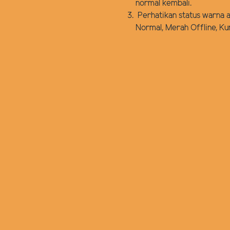
normal kembali.
Perhatikan status warna a
Normal, Merah Offline, Ku