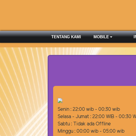
TENTANG KAMI
MOBILE
I
Senin : 22:00 wib - 00:30 wib
Selasa - Jumat : 22:00 WIB - 00:30 
Sabtu : Tidak ada Offline
Minggu : 00:00 wib - 05:00 wib